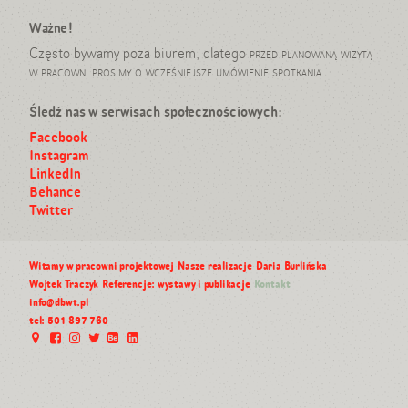
Ważne!
Często bywamy poza biurem, dlatego
przed planowaną wizytą
w pracowni prosimy o wcześniejsze umówienie spotkania
.
Śledź nas w serwisach społecznościowych:
Facebook
Instagram
LinkedIn
Behance
Twitter
Witamy w pracowni projektowej
Nasze realizacje
Daria Burlińska
Wojtek Traczyk
Referencje: wystawy i publikacje
Kontakt
info@dbwt.pl
tel: 501 897 760
©
P
2
r
0
o
0
w