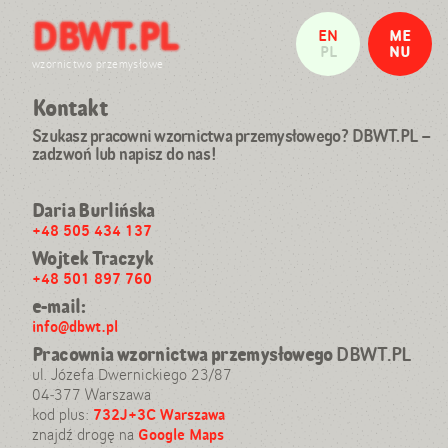
DBWT.PL
Witamy w pracowni projektowej
EN
ME
Nasze realizacje
PL
NU
Daria Burlińska
wzornictwo przemysłowe
Wojtek Traczyk
Kontakt
ZAMKNIJ
Referencje: wystawy i publikacje
Kontakt
Szukasz pracowni wzornictwa przemysłowego? DBWT.PL –
zadzwoń lub napisz do nas!
info@dbwt.pl
tel: 501 897 760
Daria Burlińska
+48 505 434 137
Wojtek Traczyk
+48 501 897 760
e-mail:
info@dbwt.pl
Pracownia wzornictwa przemysłowego
DBWT.PL
ul. Józefa Dwernickiego 23/87
04-377 Warszawa
kod plus:
732J+3C Warszawa
znajdź drogę na
Google Maps