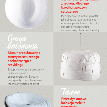
z jednego długiego
kawałka tworzywa
sztucznego
Pierwszy projekt Cebuli powstał
jako uboczny rezultat prac nad
uczelnianym dyplomem Darii. To
delikatne wiszące źródło
rozproszonego światła o średnicy
Guma
...
#oświetlenie, produkt, Daria
Burlińska, 2007
balonowa
Abażur produkowany z
tworzywa sztucznego
pochodzącego z
recyklingu
Bazuje na tworzywie sztucznym
będącym odpadem
poprzemysłowym. Skrawki
tworzywa łączono i formowano
techniką wynalezioną przez
projektantkę. Abażury
Texere
produkowano ręcznie, zat...
#oświetlenie, upcykling,
produkt, Daria Burlińska,
Praca dyplomowa –
2008
kolekcja mebli z
materiałów