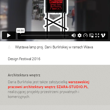
Δ
Wystawa lamp proj. Darii Burlińskiej w ramach Wawa
Design Festiwal 2016
Architektura wnętrz
Daria Burlińska jest także założycielką
warszawskiej
pracowni architektury wnętrz SZARA-STUDIO.PL
,
realizującej projekty przestrzeni prywatnych i
komercyjnych.