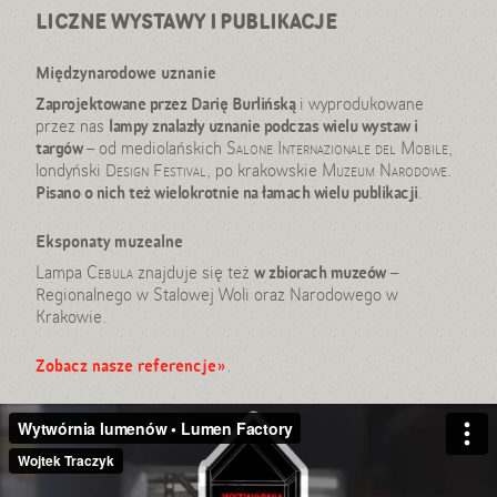
LICZNE WYSTAWY I PUBLIKACJE
Międzynarodowe uznanie
Zaprojektowane przez Darię Burlińską
i wyprodukowane
przez nas
lampy znalazły uznanie podczas wielu wystaw i
targów
– od mediolańskich
Salone Internazionale del Mobile
,
londyński
Design Festival
, po krakowskie
Muzeum Narodowe
.
Pisano o nich też wielokrotnie na łamach wielu publikacji
.
Eksponaty muzealne
Lampa
Cebula
znajduje się też
w zbiorach muzeów
–
Regionalnego w Stalowej Woli oraz Narodowego w
Krakowie.
Zobacz nasze referencje»
.