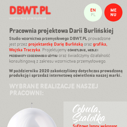
DBWT.PL
Witamy w pracowni projektowej
EN
ME
Nasze realizacje
PL
NU
Daria Burlińska
wzornictwo przemysłowe
Wojtek Traczyk
Pracownia projektowa Darii Burlińskiej
ZAMKNIJ
Referencje: wystawy i publikacje
Kontakt
Studio wzornictwa przemysłowego DBWT.PL
prowadzone
jest przez
projektantkę Darię Burlińską
oraz
grafika,
info@dbwt.pl
Wojtka Traczyka
. Projektujemy
oświetlenie, meble i
tel: 501 897 760
przedmioty codziennego użytku
oraz świadczymy działalność
konsultingową z zakresu wzornictwa przemysłowego.
W październiku 2020 zakończyliśmy dotychczas prowadzoną
produkcję i sprzedaż internetową oświetlenia naszej marki.
WYBRANE REALIZACJE NASZEJ
PRACOWNI:
Cebula,
Szalotka
Sufitowe lampy wykonane