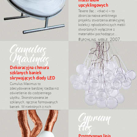
upcyklingowych
Texere (łac.: «tkać») – to
zbiorcza nazwa ambitnego
projektu stworzenia atrakcyjnej
kolekcji rękodzielniczych mebli
stworzonych wyłącznie z
materiałów pochodzącyc...
#upcykling, meble, 2007,
Daria Burlińska
Cumulus
Maximus
Dekoracyjna chmura
szklanych baniek
skrywających diody LED
Cumulus Maximus to
zdecydowanie bardziej rzeźba niż
oświetlenie do codziennego
użytku. Skonstruowana ze
szklanych, ręcznie formowanych
baniek. W niektórych z nich
umieszczono diody ...
Cyprum
#oświetlenie, produkt, Daria
Burlińska, 2008
Aes
Prototypowa linia