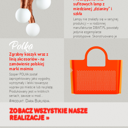
sufitowych lamp z
miedzianej „dzianiny” i
szkła
Lampy nie znalazły się w seryjnej
produkcji – w rodzinnej
manufakturze DBWT.PL powstały
jedynie ezgemplarze
prototypowe. Skonstruowano je
Polka
z nietypowego materi...
#oświetlenie, prototyp, Daria
Burlińska, 2015
Zgrabny koszyk wraz z
linią akcesoriów - na
zamówienie polskiej
marki moimio
Szoper POLKA został
zaprojektowany jako wygodny,
wytrzymały i lekki towarzysz
wypraw po mieście lub na plażę.
Produkowany jest w krótkich
seriach, zawsze w mod...
#produkt, Daria Burlińska,
2012
ZOBACZ WSZYSTKIE NASZE
REALIZACJE »