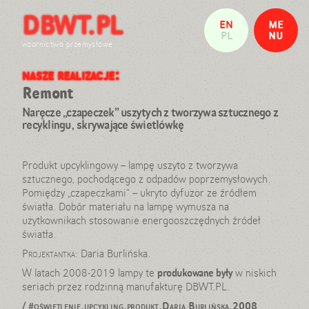
DBWT.PL
Witamy w pracowni projektowej
EN
ME
Nasze realizacje
PL
NU
Daria Burlińska
wzornictwo przemysłowe
Wojtek Traczyk
nasze realizacje:
ZAMKNIJ
Referencje: wystawy i publikacje
Kontakt
Remont
Naręcze „czapeczek” uszytych z tworzywa sztucznego z
info@dbwt.pl
recyklingu, skrywające świetlówkę
tel: 501 897 760
Produkt upcyklingowy – lampę uszyto z tworzywa
sztucznego, pochodącego z odpadów poprzemysłowych.
Pomiędzy „czapeczkami” – ukryto dyfuzor ze źródłem
światła. Dobór materiału na lampę wymusza na
użytkownikach stosowanie energooszczędnych źródeł
światła.
Projektantka:
Daria Burlińska.
W latach 2008-2019 lampy te
produkowane były
w niskich
seriach przez rodzinną manufakturę DBWT.PL.
/
#oświetlenie,upcykling,produkt,Daria Burlińska,2008