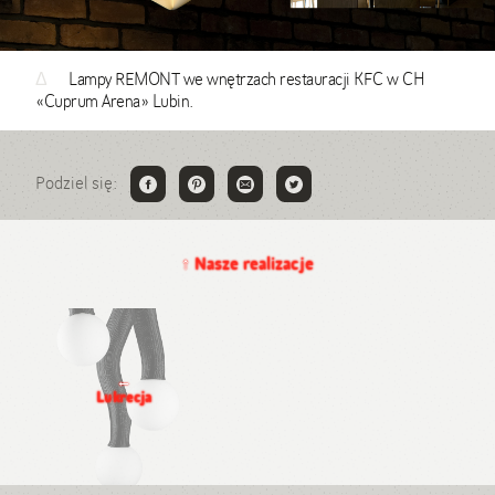
Δ
Lampy REMONT we wnętrzach restauracji KFC w CH
«Cuprum Arena» Lubin.
Podziel się:
↑
Nasze realizacje
←
Lukrecja