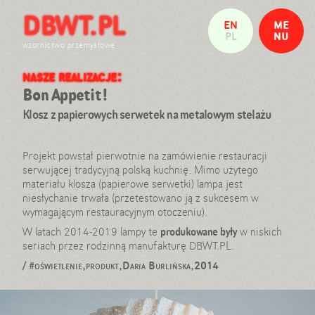
DBWT.PL
Witamy w pracowni projektowej
EN
ME
Nasze realizacje
PL
NU
Daria Burlińska
wzornictwo przemysłowe
Wojtek Traczyk
nasze realizacje:
ZAMKNIJ
Referencje: wystawy i publikacje
Kontakt
Bon Appetit!
Klosz z papierowych serwetek na metalowym stelażu
info@dbwt.pl
tel: 501 897 760
Projekt powstał pierwotnie na zamówienie restauracji
serwującej tradycyjną polską kuchnię. Mimo użytego
materiału klosza (papierowe serwetki) lampa jest
niesłychanie trwała (przetestowano ją z sukcesem w
wymagającym restauracyjnym otoczeniu).
W latach 2014-2019 lampy te
produkowane były
w niskich
seriach przez rodzinną manufakturę DBWT.PL.
/
#oświetlenie,produkt,Daria Burlińska,2014