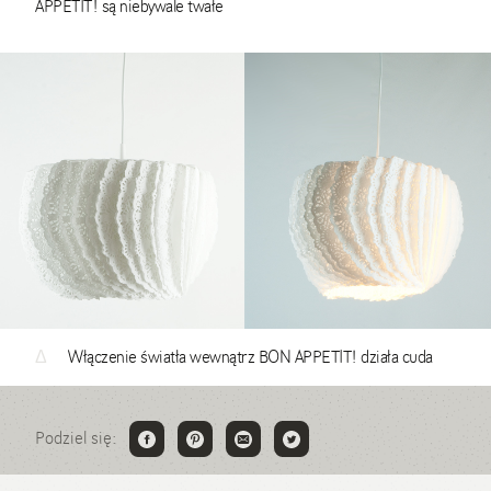
APPETIT! są niebywale twałe
Δ
Włączenie światła wewnątrz BON APPETIT! działa cuda
Podziel się: