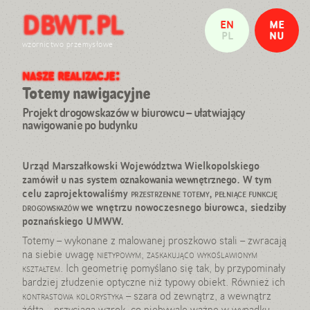
DBWT.PL
Witamy w pracowni projektowej
EN
ME
Nasze realizacje
PL
NU
Daria Burlińska
wzornictwo przemysłowe
Wojtek Traczyk
nasze realizacje:
ZAMKNIJ
Referencje: wystawy i publikacje
Kontakt
Totemy nawigacyjne
Projekt drogowskazów w biurowcu – ułatwiający
info@dbwt.pl
nawigowanie po budynku
tel: 501 897 760
Urząd Marszałkowski Województwa Wielkopolskiego
zamówił u nas
system oznakowania wewnętrznego
. W tym
celu zaprojektowaliśmy
przestrzenne totemy, pełniące funkcję
drogowskazów
we wnętrzu nowoczesnego biurowca, siedziby
poznańskiego UMWW.
Totemy – wykonane z malowanej proszkowo stali – zwracają
na siebie uwagę
nietypowym, zaskakująco wykoślawionym
kształtem
. Ich geometrię pomyślano się tak, by przypominały
bardziej złudzenie optyczne niż typowy obiekt. Również ich
kontrastowa kolorystyka
– szara od zewnątrz, a wewnątrz
żółta – przyciąga wzrok, co niebywale ważne w wypadku