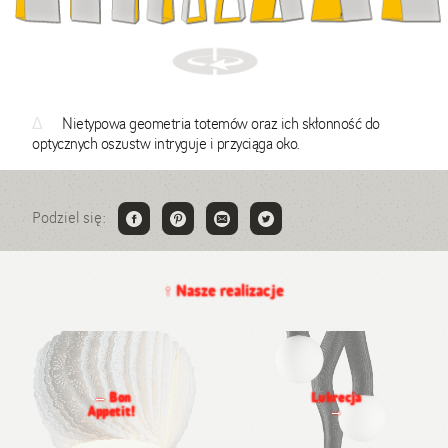
Δ
Nietypowa geometria totemów oraz ich skłonność do
optycznych oszustw intryguje i przyciąga oko.
Podziel się:
↑
Nasze realizacje
←
Bon
Lukrecja
Appetit!
→